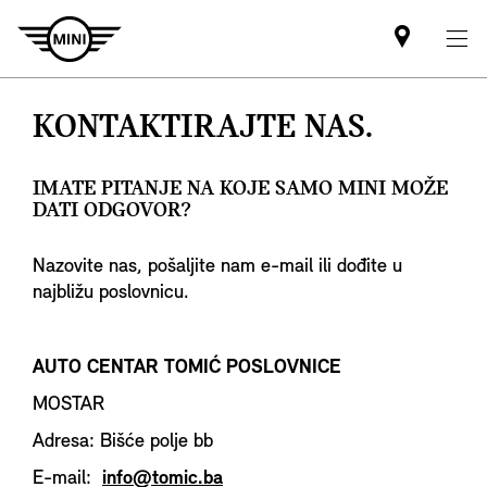
Mini
dealer
partner
KONTAKTIRAJTE NAS.
IMATE PITANJE NA KOJE SAMO MINI MOŽE
DATI ODGOVOR?
Nazovite nas, pošaljite nam e-mail ili dođite u
najbližu poslovnicu.
AUTO CENTAR TOMIĆ POSLOVNICE
MOSTAR
Adresa: Bišće polje bb
E-mail:
info@tomic.ba