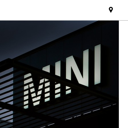
Mini
dealer
partne