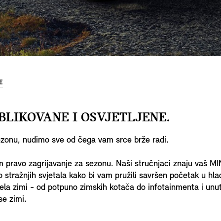
E
BLIKOVANE I OSVJETLJENE.
ezonu, nudimo sve od čega vam srce brže radi.
ravo zagrijavanje za sezonu. Naši stručnjaci znaju vaš MINI
o stražnjih svjetala kako bi vam pružili savršen početak u h
dela zimi - od potpuno zimskih kotača do infotainmenta i unutr
se zimi.