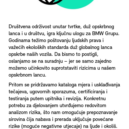
Društvena održivost unutar tvrtke, duž opskrbnog
lanca i u društvu, igra ključnu ulogu za BMW Grupu.
Godinama težimo poštovanju ljudskih prava i
važećih ekoloških standarda duž globalnog lanca
opskrbe naših vozila. Da bismo to postigli,
oslanjamo se na suradnju – jer se samo zajedno
možemo učinkovito suprotstaviti rizicima u našem
opskrbnom lancu.
Pritom se pridržavamo kataloga mjera i usklađivanja
tečajeva, ugovornih sporazuma, certificiranja i
testiranja putem upitnika i revizija. Konkretnu
potrebu za djelovanjem utvrđujemo redovitom
analizom rizika, što nam omogućuje prepoznavanje
sirovina čija nabava i prerada uključuje povećane
rizike (moguće negativne utjecaje) na ljude i okoliš.