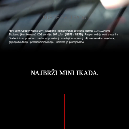
KUPITE SVOJ SADA
MINI John Cooper Works GP*: Službeno (kombinirana) potrošnja goriva: 7.3 l/100 km;
Službeno (kombinirane) CO2 emisije: 167 g/km (NEFZ / NEFD). Raspon vožnje ovisi o raznim
čimbenicima, posebno: osobnom ponašanju u vožnji, odabranoj ruti, vremenskim uvjetima,
grijanju/hlađenju i predkondicioniranju. Podložno je promjenama.
NAJBRŽI MINI IKADA.