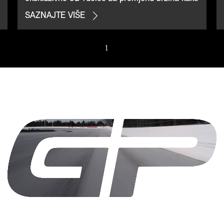
bismo ubrzanje doveli na potpuno novo
SAZNAJTE VIŠE
iskustvo. Postavljene na upravljač i ukrašene
prepoznatljivim logotipom GP-a, poboljšavaju
osjećaj trkaće staze omogućujući još brže
1
/ 7
promjene brzina gore i dolje.