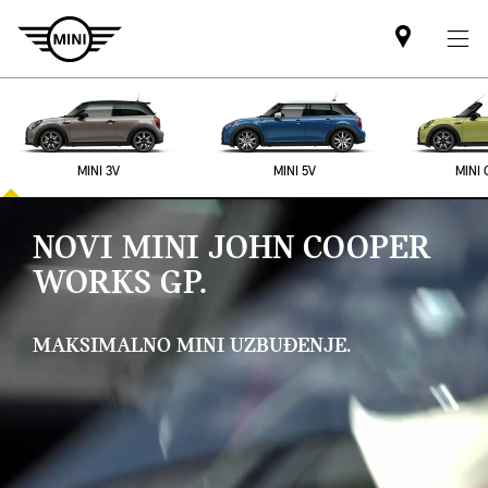
Mini
dealer
partner
MINI 3V
MINI 5V
MINI 
NOVI MINI JOHN COOPER
WORKS GP.
MAKSIMALNO MINI UZBUĐENJE.