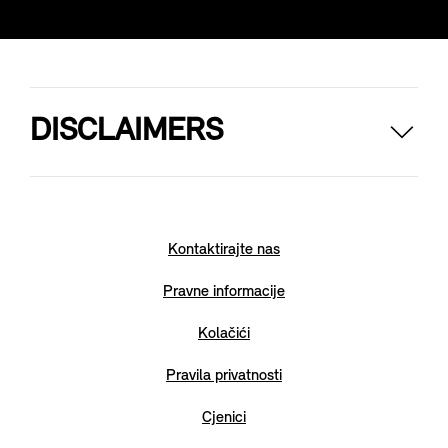
DISCLAIMERS
*MINI John Cooper Works GP
Službena potrošnja goriva kombinirana: 7.3 l/100 km
Službena emisija CO2 kombinirana: 167 g/km
Model još nije dostupan (predprodukcija). Ove vrijednosti su
Kontaktirajte nas
procijenjene vrijednosti koje još nisu službeno potvrđene.
Zadržavamo pravo na promjene.
Pravne informacije
** Prikazane vrijednosti za potrošnju goriva i emisiju CO2
Kolačići
izračunavaju se u skladu s metodom mjerenja propisanom u
Europskoj Uredbi (EZ) 715/2007 u verziji koja je
Pravila privatnosti
primjenjiva u trenutku odobrenja.
Cjenici
Prikazani rasponi uzimaju u obzir razlike u odabranim