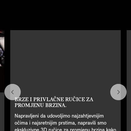
BRZE I PRIVLAČNE RUČICE ZA
PROMJENU BRZINA.
Napravljeni da udovoljimo najzahtjevnijim
očima i najsretnijim prstima, napravili smo
ekskluzivne 3D ručice za promjenu brzina kako