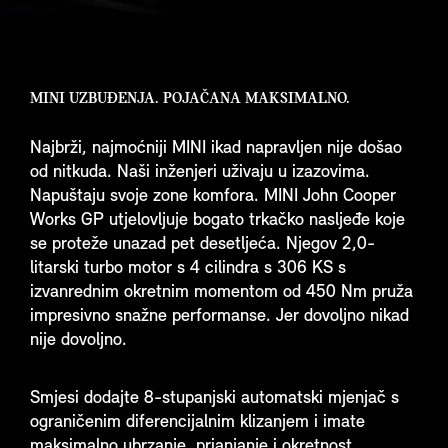
MINI UZBUĐENJA. POJAČANA MAKSIMALNO.
Najbrži, najmoćniji MINI ikad napravljen nije došao
od nitkuda. Naši inženjeri uživaju u izazovima.
Napuštaju svoje zone komfora. MINI John Cooper
Works GP utjelovljuje bogato trkačko nasljeđe koje
se proteže unazad pet desetljeća. Njegov 2,0-
litarski turbo motor s 4 cilindra s 306 KS s
izvanrednim okretnim momentom od 450 Nm pruža
impresivno snažne performanse. Jer dovoljno nikad
nije dovoljno.
Smjesi dodajte 8-stupanjski automatski mjenjač s
ograničenim diferencijalnim klizanjem i imate
maksimalno ubrzanje, prianjanje i okretnost.