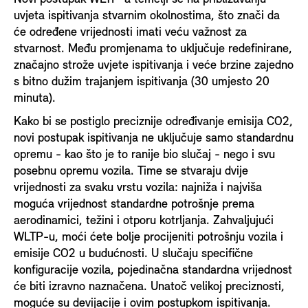
uvjeta ispitivanja stvarnim okolnostima, što znači da
će određene vrijednosti imati veću važnost za
stvarnost. Među promjenama to uključuje redefinirane,
značajno strože uvjete ispitivanja i veće brzine zajedno
s bitno dužim trajanjem ispitivanja (30 umjesto 20
minuta).
Kako bi se postiglo preciznije određivanje emisija CO2,
novi postupak ispitivanja ne uključuje samo standardnu
opremu - kao što je to ranije bio slučaj - nego i svu
posebnu opremu vozila. Time se stvaraju dvije
vrijednosti za svaku vrstu vozila: najniža i najviša
moguća vrijednost standardne potrošnje prema
aerodinamici, težini i otporu kotrljanja. Zahvaljujući
WLTP-u, moći ćete bolje procijeniti potrošnju vozila i
emisije CO2 u budućnosti. U slučaju specifične
konfiguracije vozila, pojedinačna standardna vrijednost
će biti izravno naznačena. Unatoč velikoj preciznosti,
moguće su devijacije i ovim postupkom ispitivanja.