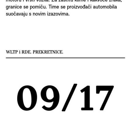
motoru i vrsti vozila. Za zaštitu klime i kakvoće zraka,
granice se pomiču. Time se proizvođači automobila
suočavaju s novim izazovima.
WLTP i RDE. PREKRETNICE.