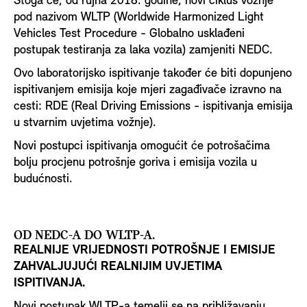
Stoga će, od rujna 2018. godine, novi ciklus vožnje
pod nazivom WLTP (Worldwide Harmonized Light
Vehicles Test Procedure - Globalno usklađeni
postupak testiranja za laka vozila) zamjeniti NEDC.
Ovo laboratorijsko ispitivanje također će biti dopunjeno
ispitivanjem emisija koje mjeri zagađivače izravno na
cesti: RDE (Real Driving Emissions - ispitivanja emisija
u stvarnim uvjetima vožnje).
Novi postupci ispitivanja omogućit će potrošačima
bolju procjenu potrošnje goriva i emisija vozila u
budućnosti.
OD NEDC-A DO WLTP-A.
REALNIJE VRIJEDNOSTI POTROŠNJE I EMISIJE
ZAHVALJUJUĆI REALNIJIM UVJETIMA
ISPITIVANJA.
Novi postupak WLTP-a temelji se na približavanju