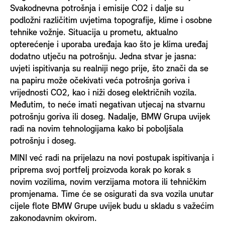
Svakodnevna potrošnja i emisije CO2 i dalje su
podložni različitim uvjetima topografije, klime i osobne
tehnike vožnje. Situacija u prometu, aktualno
opterećenje i uporaba uređaja kao što je klima uređaj
dodatno utječu na potrošnju. Jedna stvar je jasna:
uvjeti ispitivanja su realniji nego prije, što znači da se
na papiru može očekivati veća potrošnja goriva i
vrijednosti CO2, kao i niži doseg električnih vozila.
Međutim, to neće imati negativan utjecaj na stvarnu
potrošnju goriva ili doseg. Nadalje, BMW Grupa uvijek
radi na novim tehnologijama kako bi poboljšala
potrošnju i doseg.
MINI već radi na prijelazu na novi postupak ispitivanja i
priprema svoj portfelj proizvoda korak po korak s
novim vozilima, novim verzijama motora ili tehničkim
promjenama. Time će se osigurati da sva vozila unutar
cijele flote BMW Grupe uvijek budu u skladu s važećim
zakonodavnim okvirom.