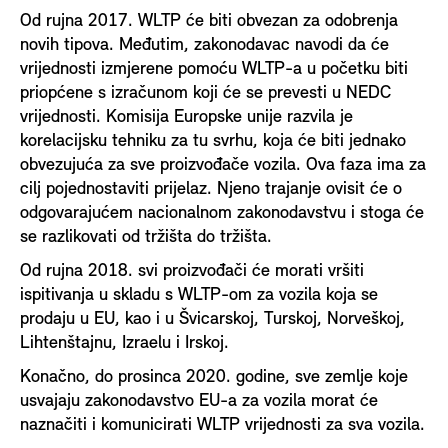
Od rujna 2017. WLTP će biti obvezan za odobrenja
novih tipova. Međutim, zakonodavac navodi da će
vrijednosti izmjerene pomoću WLTP-a u početku biti
priopćene s izračunom koji će se prevesti u NEDC
vrijednosti. Komisija Europske unije razvila je
korelacijsku tehniku za tu svrhu, koja će biti jednako
obvezujuća za sve proizvođače vozila. Ova faza ima za
cilj pojednostaviti prijelaz. Njeno trajanje ovisit će o
odgovarajućem nacionalnom zakonodavstvu i stoga će
se razlikovati od tržišta do tržišta.
Od rujna 2018. svi proizvođači će morati vršiti
ispitivanja u skladu s WLTP-om za vozila koja se
prodaju u EU, kao i u Švicarskoj, Turskoj, Norveškoj,
Lihtenštajnu, Izraelu i Irskoj.
Konačno, do prosinca 2020. godine, sve zemlje koje
usvajaju zakonodavstvo EU-a za vozila morat će
naznačiti i komunicirati WLTP vrijednosti za sva vozila.