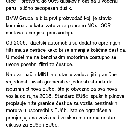
uree - pretvara do 90% dušikovih oksida u vodenu
paru i slično bezopasan dušik.
BMW Grupa je bila prvi proizvođač koji je stavio
kombinaciju katalizatora za pohranu NOx i SCR
sustava u serijsku proizvodnju.
Od 2006., dizelski automobili su dodatno opremljeni
filtrima za čestice kako bi se smanjila količina čestica.
U modelima na benzinskim motorima postupno se
uvode posebni filtri za čestice.
Na ovaj način MINI je u stanju zadovoljiti granične
vrijednosti niskih graničnih vrijednosti standarda
ispušnih plinova EU6c, što je obvezno za sva nova
vozila od rujna 2018. Standard EU6c ispušnih plinova
propisuje niže granice čestica za vozila benzinskih
motora u usporedbi s EU6b. Ista se ograničenja
primjenjuju na vozila s dizelskim motorima unutar
ciklusa za EU6b i EU6c.