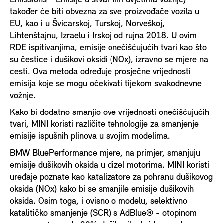
Emissions - Emisije u stvarnim uvjetima vožnje)
također će biti obvezna za sve proizvođače vozila u
EU, kao i u Švicarskoj, Turskoj, Norveškoj,
Lihtenštajnu, Izraelu i Irskoj od rujna 2018. U ovim
RDE ispitivanjima, emisije onečišćujućih tvari kao što
su čestice i dušikovi oksidi (NOx), izravno se mjere na
cesti. Ova metoda određuje prosječne vrijednosti
emisija koje se mogu očekivati tijekom svakodnevne
vožnje.
Kako bi dodatno smanjio ove vrijednosti onečišćujućih
tvari, MINI koristi različite tehnologije za smanjenje
emisije ispušnih plinova u svojim modelima.
BMW BluePerformance mjere, na primjer, smanjuju
emisije dušikovih oksida u dizel motorima. MINI koristi
uređaje poznate kao katalizatore za pohranu dušikovog
oksida (NOx) kako bi se smanjile emisije dušikovih
oksida. Osim toga, i ovisno o modelu, selektivno
katalitičko smanjenje (SCR) s AdBlue® - otopinom