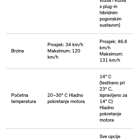
vozila i vozila
s plug-in
hibridnim
pogonskim
sustavom)
Prosjek: 46.6
Prosjek: 34 km/h
km/h
Brzina
Maksimum: 120
Maksimum:
km/h
131 km/h
14° C
(testirano pri
23° C,
Početna
20–30° C Hladno
ispravljeno za
temperatura
pokretanje motora
14° C)
Hladno
pokretanje
motora
Sve opcije